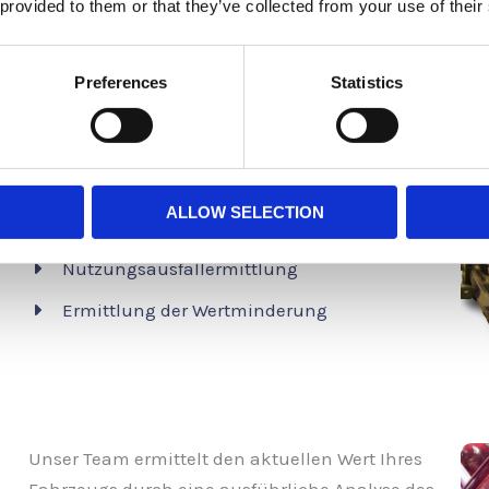
 provided to them or that they’ve collected from your use of their
Wir erstellen detaillierte Unfallgutachten für
Autos, LKWs und Motorräder, um Ihnen bei der
Preferences
Statistics
Schadenregulierung zu helfen. Unsere Gutachten
sind umfassend und präzise, damit Sie
bestmöglich abgesichert sind.
Begutachtung der Schäden bei Ihnen – vor Ort
ALLOW SELECTION
Service –
Nutzungsausfallermittlung
Ermittlung der Wertminderung
Unser Team ermittelt den aktuellen Wert Ihres