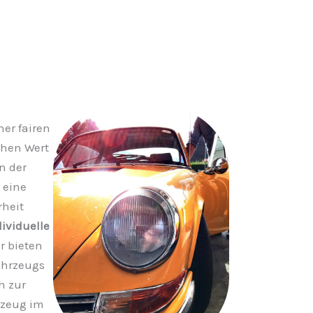
ner fairen
chen Wert
n der
 eine
rheit
ividuelle
r bieten
ahrzeugs
h zur
hrzeug im