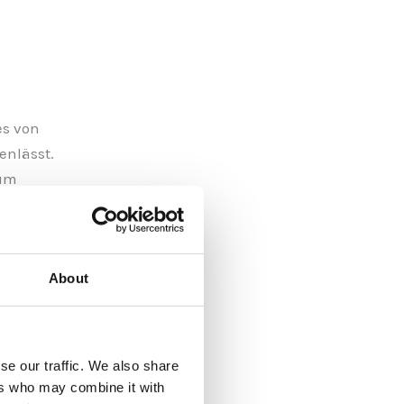
es von
enlässt.
zum
 Sie, wie
About
se our traffic. We also share
ers who may combine it with